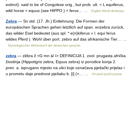
extinct): said to be of Congolese orig., but prob. ult. < L equiferus,
wild horse < equus (see HIPPO ) + ferus… …
English World dictionary
Zebra
— Sn std. (17. Jh.) Entlehnung. Die Formen der
europäischen Sprachen gehen letztlich auf span. enzebra zurück,
das wilder Esel bedeutet (aus spl. * e(n)kiferus = l. equi ferus
wildes Pferd ). Wohl über port. zebro auf das afrikanische Tier… …
Etymologisches Wörterbuch der deutschen sprache
zebra
— zȅbra ž <G mn ā/ ī> DEFINICIJA 1. zool. prugasta afrička
životinja (Hippotigris zebra, Equus zebra) iz porodice konja 2.
pren. a. isprugano mjesto na ulici koje označava pješački prijelaz i
u prometu daje prednost pješaku b. [i] (+… …
Hrvatski jezični portal