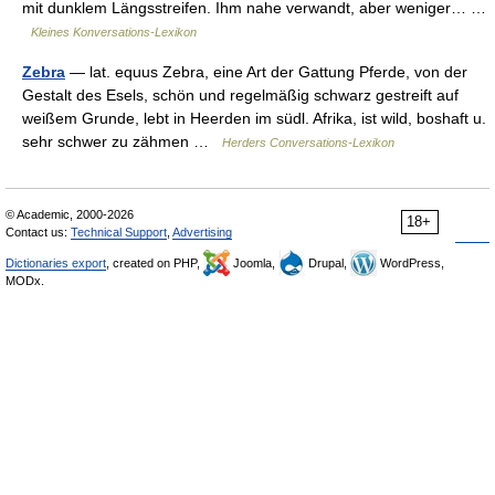
mit dunklem Längsstreifen. Ihm nahe verwandt, aber weniger… …
Kleines Konversations-Lexikon
Zebra
— lat. equus Zebra, eine Art der Gattung Pferde, von der
Gestalt des Esels, schön und regelmäßig schwarz gestreift auf
weißem Grunde, lebt in Heerden im südl. Afrika, ist wild, boshaft u.
sehr schwer zu zähmen …
Herders Conversations-Lexikon
© Academic, 2000-2026
18+
Contact us:
Technical Support
,
Advertising
Dictionaries export
, created on PHP,
Joomla,
Drupal,
WordPress,
MODx.