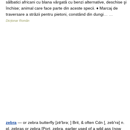
sălbatici africani cu blana vărgată cu benzi alternative, deschise şi
închise; animal care face parte din aceste specii. ♦ Marcaj de
traversare a străzii pentru pietoni, constând din dungi… …
Dicționar Român
zebra
— or zebra butterfly [zē′brə; ] Brit, & often Cdn [, zeb′rə] n.
pl. zebras or zebra [Port, zebra, earlier used of a wild ass (now