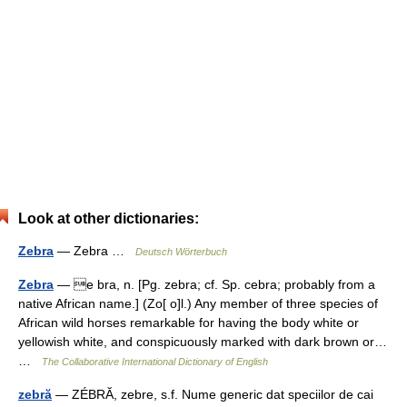
Look at other dictionaries:
Zebra
— Zebra …
Deutsch Wörterbuch
Zebra
— e bra, n. [Pg. zebra; cf. Sp. cebra; probably from a
native African name.] (Zo[ o]l.) Any member of three species of
African wild horses remarkable for having the body white or
yellowish white, and conspicuously marked with dark brown or…
…
The Collaborative International Dictionary of English
zebră
— ZÉBRĂ, zebre, s.f. Nume generic dat speciilor de cai