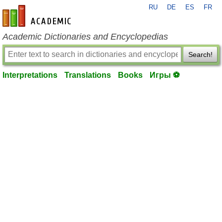
RU
DE
ES
FR
en-academic.com
Academic Dictionaries and Encyclopedias
Search!
Interpretations
Translations
Books
Игры ⚽