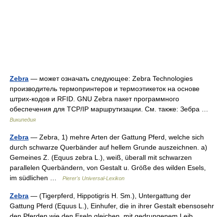
Zebra
— может означать следующее: Zebra Technologies
производитель термопринтеров и термоэтикеток на основе
штрих‐кодов и RFID. GNU Zebra пакет программного
обеспечения для TCP/IP маршрутизации. См. также: Зебра …
Википедия
Zebra
— Zebra, 1) mehre Arten der Gattung Pferd, welche sich
durch schwarze Querbänder auf hellem Grunde auszeichnen. a)
Gemeines Z. (Equus zebra L.), weiß, überall mit schwarzen
parallelen Querbändern, von Gestalt u. Größe des wilden Esels,
im südlichen …
Pierer's Universal-Lexikon
Zebra
— (Tigerpferd, Hippotigris H. Sm.), Untergattung der
Gattung Pferd (Equus L.), Einhufer, die in ihrer Gestalt ebensosehr
den Pferden wie den Eseln gleichen, mit gedrungenem Leib,