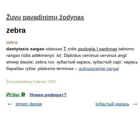
Žuvų pavadinimų žodynas
zebra
zebra
dantytasis
sargas
statusas
T
sritis
zoologija | vardynas
taksono
rangas
rūšis
atitikmenys
:
lot.
Diplodus cervinus cervinus
angl.
streep dassie; zebra
rus.
зубастый карась; зубастый сарг; карась
барабан
ryšiai
:
platesnis terminas
–
auksaspalviai sargai
Žuvų pavadinimų žodynas
.
2005
.
Игры ⚽
Нужен реферат?
streep dassie
зубастый карась